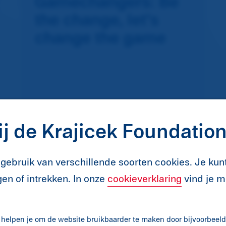
Gamechangers: Be
the change, let's
change the game
j de Krajicek Foundatio
gebruik van verschillende soorten cookies. Je ku
en of intrekken. In onze
cookieverklaring
vind je m
ARTIKEL
 helpen je om de website bruikbaarder te maken door bijvoorbeeld 