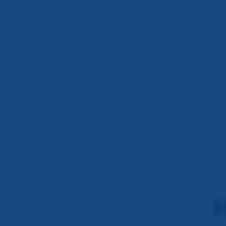
NI
E
U
INTE
R
H