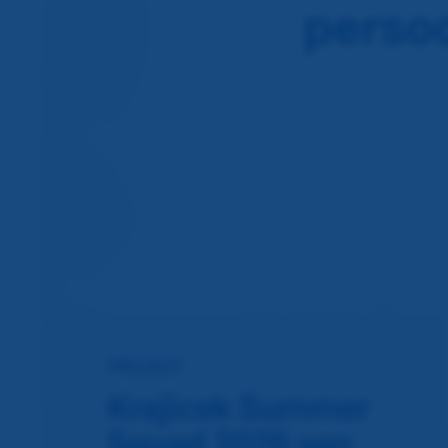
persoo
PROJECT
Krajicek Summer
Squad 2026 van