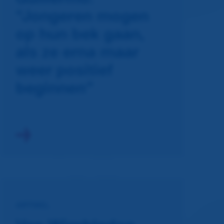
“Jongeren mogen
op hun bek gaan,
als ze erna maar
weer positief
beginnen”
ARTIKEL