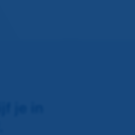
f je in
.