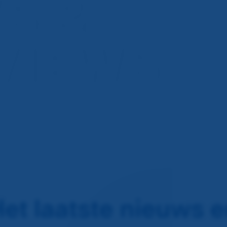
W
S
&
V
I
E
WS
et laatste nieuws 