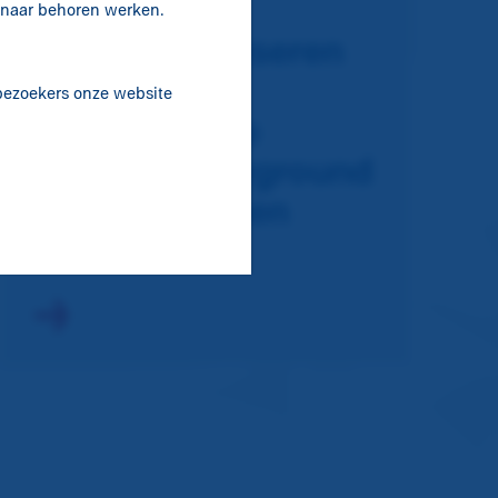
Meer dan 60
t naar behoren werken.
kinderen trotseren
hitte tijdens
 bezoekers onze website
buurtfeest op
Krajicek Playground
Deltaplantsoen