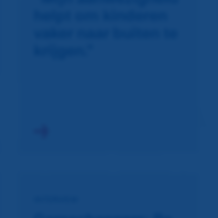
helpt om kinderen
vaker naar buiten te
krijgen.”
INTERVIEW