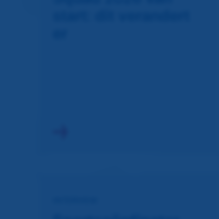
start: dit verandert
er
INTERVIEW