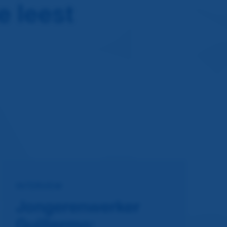
e leest
INTERVIEW
Jongerenwerker
Guillermo: