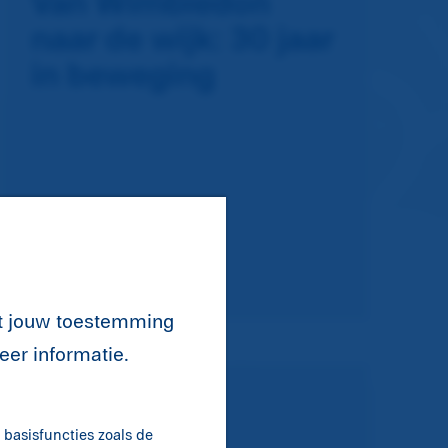
Van Wimbledon
naar de wijk: 30 jaar
in beweging
n
nt jouw toestemming
eer informatie.
NIEUWS
basisfuncties zoals de