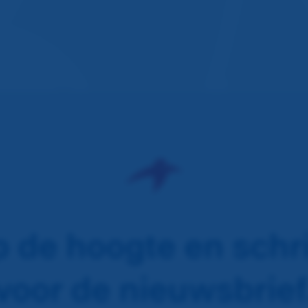
op de hoogte en schrij
voor de nieuwsbrief