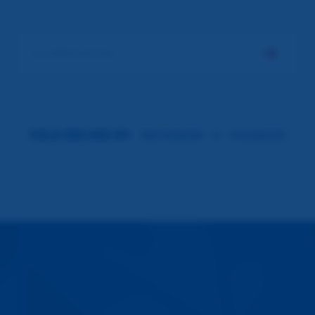
jouw@email.hier
jouw@email.hier
VOLG ONS OOK OP:
INSTAGRAM
X
FACEBOOK