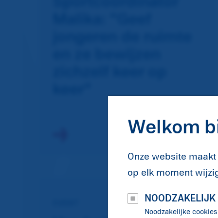
Sportcoördinator
Malika: "Geef
jongeren de ruimte
en ze bewijzen
zichzelf keer op
keer"
Welkom bi
Onze website maakt 
op elk moment wijzig
NOODZAKELIJK
EVENT
Noodzakelijke cookies