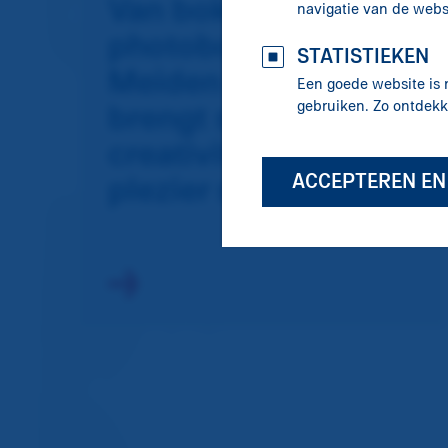
Van boksen tot
navigatie van de webs
photobooth: Haags
STATISTIEKEN
Meiden Event
Een goede website is 
gebruiken. Zo ontdek
brengt sport,
creativiteit en
ACCEPTEREN E
plezier samen