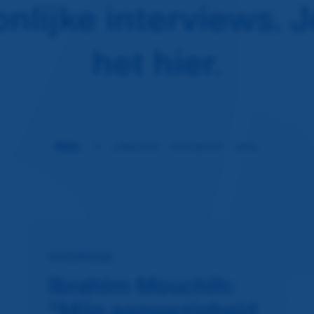
nlijke interviews. J
het hier.
DEEL
X
LINKEDIN
FACEBOOK
MAIL
INTERVIEW
Ibrahim Mouchih:
“Mijn aanwezigheid