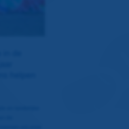
 in de
jaar
ons helpen
le en landelijke
an de
noemen wij onze