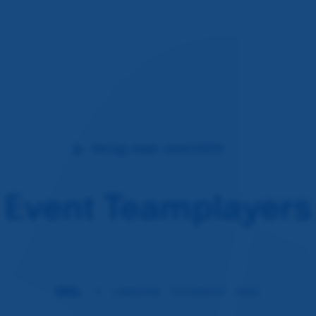
terug naar overzicht
Event Teamplayers
DEEL
X
LINKEDIN
FACEBOOK
MAIL