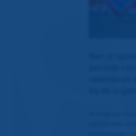
Ben jij spo
periode van
selecteren w
bij de organ
De Krajicek Found
(sport)events en 
eventmanager we