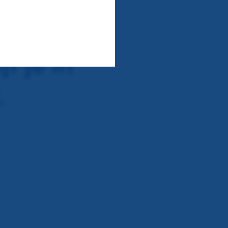
f je in
.