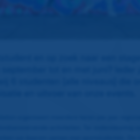
rtstudent en op zoek naar een stage
 september tot en met juni? Ieder 
ij 6 studenten (alle niveaus) die 
isatie en uitvoer van onze events.
ation organiseert meerdere keren per jaar regiona
fondsenwervende activiteiten. Ter ondersteuning v
rken we daarom samen met sportstudenten. Die 