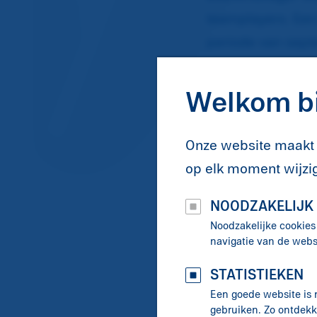
teamplayers. Een
periode van sept
events.
Welkom bi
Meer weten?
Klik
hier
om te zi
Onze website maakt 
opnemen via
inf
op elk moment wijzig
NOODZAKELIJK
Noodzakelijke cookies
navigatie van de webs
STATISTIEKEN
Een goede website is 
gebruiken. Zo ontdek