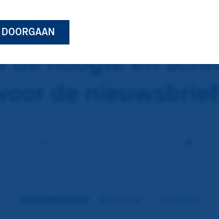
N DOORGAAN
op de hoogte en schrij
voor de nieuwsbrief
jouw@email.hier
jouw@email.hier
VOLG ONS OOK OP:
INSTAGRAM
X
FACEBOOK