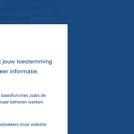
 werken in de
ng van onze
n
t met ons
nt jouw toestemming
eer informatie.
basisfuncties zoals de
t naar behoren werken.
 bezoekers onze website