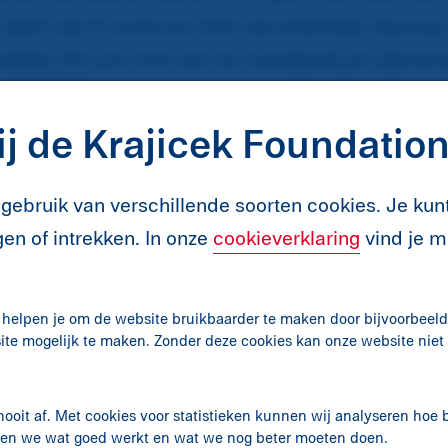
 team van 6 studenten (van verschillende niveaus)
ember t/m juni mee aan de organisatie en uitvoeri
j de Krajicek Foundatio
en wat we allemaal organiseren. Ook kun je contac
gebruik van verschillende soorten cookies. Je ku
o@krajicek.nl
.
en of intrekken. In onze
cookieverklaring
vind je m
 helpen je om de website bruikbaarder te maken door bijvoorbeeld 
ite mogelijk te maken. Zonder deze cookies kan onze website nie
nooit af. Met cookies voor statistieken kunnen wij analyseren hoe
ken we wat goed werkt en wat we nog beter moeten doen.