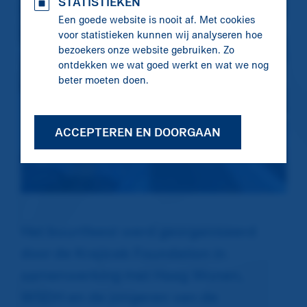
STATISTIEKEN
Een goede website is nooit af. Met cookies
voor statistieken kunnen wij analyseren hoe
bezoekers onze website gebruiken. Zo
ontdekken we wat goed werkt en wat we nog
beter moeten doen.
ACCEPTEREN EN DOORGAAN
Het buurtfeest werd georganiseerd
door de Krajicek Foundation in
samenwerking met Haag Wonen,
WSDH en de jongeren van de