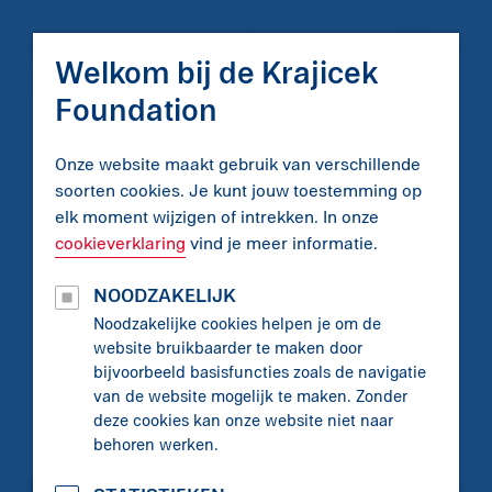
MENU
DONEER
Welkom bij de Krajicek
Foundation
terug naar overzicht
Onze website maakt gebruik van verschillende
soorten cookies. Je kunt jouw toestemming op
Meer dan 60 kinderen
elk moment wijzigen of intrekken. In onze
cookieverklaring
vind je meer informatie.
trotseren hitte tijdens
buurtfeest op Krajicek
NOODZAKELIJK
Playground Deltaplantsoen
Noodzakelijke cookies helpen je om de
website bruikbaarder te maken door
bijvoorbeeld basisfuncties zoals de navigatie
van de website mogelijk te maken. Zonder
Deel
Whatsapp
X
LinkedIn
Facebook
Mail
deze cookies kan onze website niet naar
behoren werken.